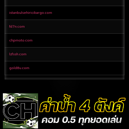
istanbulsehiricikargo.com
fd7n.com
chpmoto.com
lzfssh.com
gold8u.com