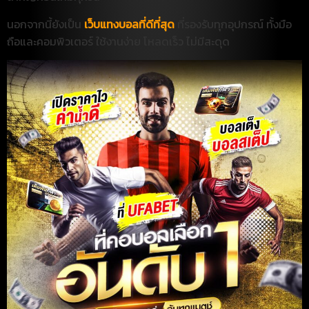
นอกจากนี้ยังเป็น
เว็บแทงบอลที่ดีที่สุด
ที่รองรับทุกอุปกรณ์ ทั้งมือ
ถือและคอมพิวเตอร์ ใช้งานง่าย โหลดเร็ว ไม่มีสะดุด